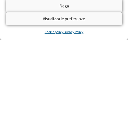
Dal 22 al 28 aprile 2024 torna sulle reti RAI
Nega
“Trenta Ore per la Vita” per raccogliere fondi
con il numero solidale 45516 per realizzare
Visualizza le preferenze
residenze gratuite per piccoli pazienti con gravi
malattie e le loro famiglie, costretti a curarsi
Cookie policy
Privacy Policy
lontano da casa.
LEGGI »
22 Aprile 2024