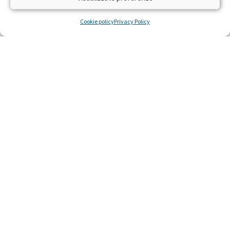
difendere la salute e la vita
Cookie policy
Privacy Policy
LEGGI »
22 Ottobre 2014
Ricerca scientifica sulla leucemia