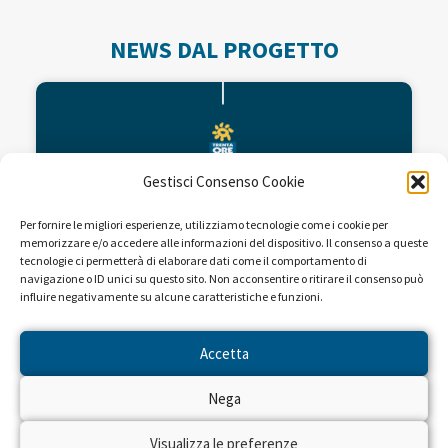
NEWS DAL PROGETTO
Gestisci Consenso Cookie
Per fornire le migliori esperienze, utilizziamo tecnologie come i cookie per
memorizzare e/o accedere alle informazioni del dispositivo. Il consenso a queste
tecnologie ci permetterà di elaborare dati come il comportamento di
navigazione o ID unici su questo sito. Non acconsentire o ritirare il consenso può
influire negativamente su alcune caratteristiche e funzioni.
Fondi per la ricerca dell’Istituto
Mario Negri
Accetta
Nega
L’Istituto di ricerche farmacologiche Mario
Negri, organizzazione scientifica che opera nel
campo della ricerca biomedica con lo scopo di
Visualizza le preferenze