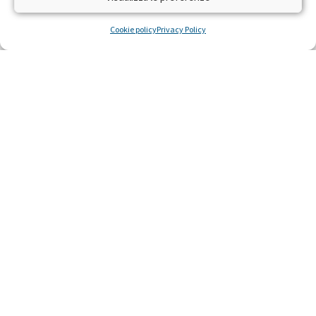
difendere la salute e la vita
Cookie policy
Privacy Policy
LEGGI »
22 Ottobre 2014
Ricerca scientifica sulla leucemia