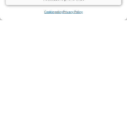
difendere la salute e la vita
Cookie policy
Privacy Policy
LEGGI »
22 Ottobre 2014
Ricerca scientifica sulla leucemia