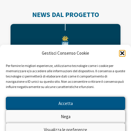
NEWS DAL PROGETTO
Gestisci Consenso Cookie
Per fornire le migliori esperienze, utilizziamo tecnologie come i cookie per
memorizzare e/o accedere alle informazioni del dispositivo. Il consenso a queste
tecnologie ci permetterà di elaborare dati come il comportamento di
navigazione o ID unici su questo sito. Non acconsentire o ritirare il consenso può
influire negativamente su alcune caratteristiche e funzioni.
Fondi per la ricerca dell’Istituto
Mario Negri
Accetta
Nega
L’Istituto di ricerche farmacologiche Mario
Negri, organizzazione scientifica che opera nel
campo della ricerca biomedica con lo scopo di
Visualizza le preferenze