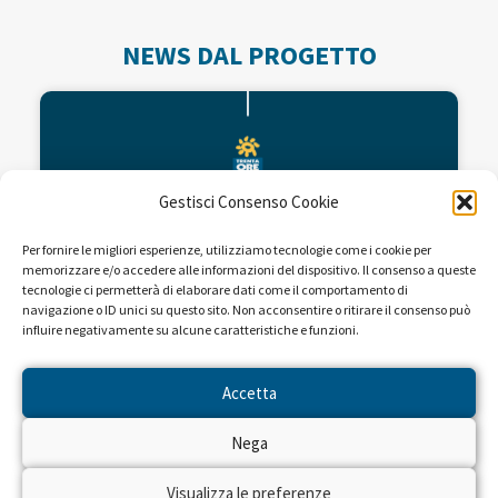
NEWS DAL PROGETTO
Gestisci Consenso Cookie
Per fornire le migliori esperienze, utilizziamo tecnologie come i cookie per
memorizzare e/o accedere alle informazioni del dispositivo. Il consenso a queste
tecnologie ci permetterà di elaborare dati come il comportamento di
navigazione o ID unici su questo sito. Non acconsentire o ritirare il consenso può
influire negativamente su alcune caratteristiche e funzioni.
Fondi per la ricerca dell’Istituto
Mario Negri
Accetta
Nega
L’Istituto di ricerche farmacologiche Mario
Negri, organizzazione scientifica che opera nel
campo della ricerca biomedica con lo scopo di
Visualizza le preferenze