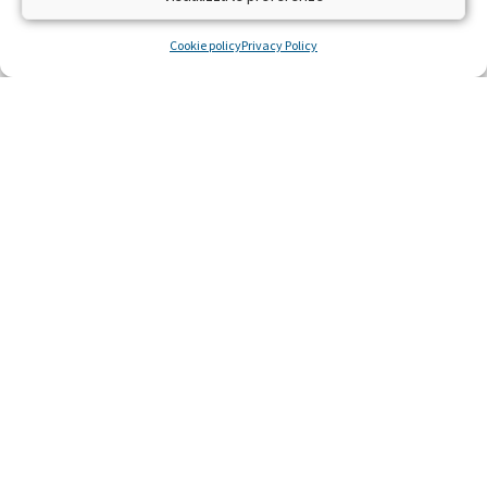
difendere la salute e la vita
Cookie policy
Privacy Policy
LEGGI »
22 Ottobre 2014
Ricerca scientifica sulla leucemia