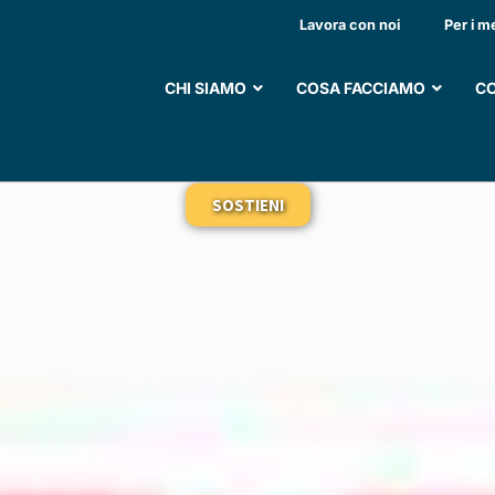
ODULAZIONE DEL PAT
Lavora con noi
Per i m
TH2 IN TOPI AFFETTI 
CHI SIAMO
COSA FACCIAMO
CO
SOSTIENI