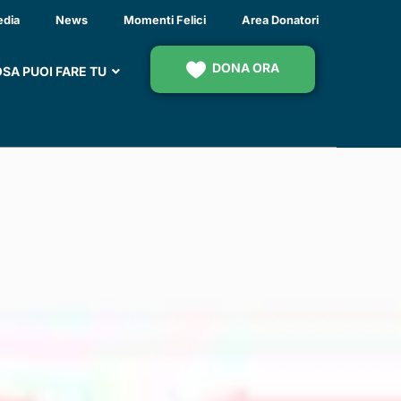
TERN CITOCHINICO
edia
News
Momenti Felici
Area Donatori
DA EAE
DONA ORA
SA PUOI FARE TU