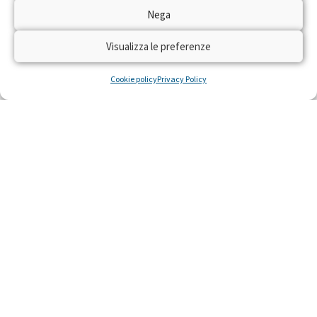
Dal 22 al 28 aprile 2024 torna sulle reti RAI
Nega
“Trenta Ore per la Vita” per raccogliere fondi
con il numero solidale 45516 per realizzare
Visualizza le preferenze
residenze gratuite per piccoli pazienti con gravi
malattie e le loro famiglie, costretti a curarsi
Cookie policy
Privacy Policy
lontano da casa.
LEGGI »
22 Aprile 2024