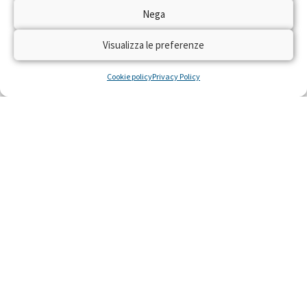
Dal 22 al 28 aprile 2024 torna sulle reti RAI
Nega
“Trenta Ore per la Vita” per raccogliere fondi
con il numero solidale 45516 per realizzare
Visualizza le preferenze
residenze gratuite per piccoli pazienti con gravi
malattie e le loro famiglie, costretti a curarsi
Cookie policy
Privacy Policy
lontano da casa.
LEGGI »
22 Aprile 2024