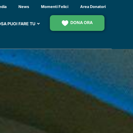
ER MALATI GRAVI
edia
News
Momenti Felici
Area Donatori
DONA ORA
SA PUOI FARE TU