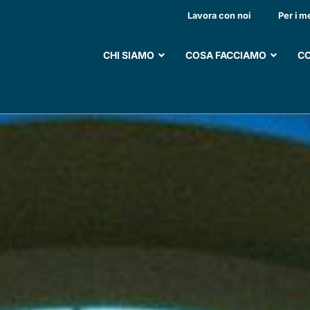
ICILIARE GRATUITA P
Lavora con noi
Per i m
CHI SIAMO
COSA FACCIAMO
CO
SOSTIENI