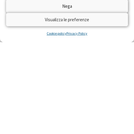
Dal 22 al 28 aprile 2024 torna sulle reti RAI
Nega
“Trenta Ore per la Vita” per raccogliere fondi
con il numero solidale 45516 per realizzare
Visualizza le preferenze
residenze gratuite per piccoli pazienti con gravi
malattie e le loro famiglie, costretti a curarsi
Cookie policy
Privacy Policy
lontano da casa.
LEGGI »
22 Aprile 2024