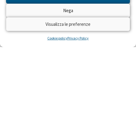
Nega
“Vi racconto come nascono i
Visualizza le preferenze
bambini ad Haiti”
Cookie policy
Privacy Policy
Alice ha 26 anni, è ostetrica e vive a Milano. Ma
per 4 mesi si è spostata dall’altra parte del
mondo per volontariato: ha lavorato
LEGGI »
30 Settembre 2015