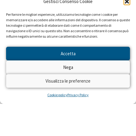
Gestisci Consenso Cookie
Campagne promosse a favore di questo progetto:
Accendi la speranza. Accendi la televisione.
Per fornire le migliori esperienze, utilizziamo tecnologie come i cookie per
(1994)
memorizzare e/o accedere alle informazioni del dispositivo. Il consenso a queste
tecnologie ci permetterà di elaborare dati come il comportamento di
navigazione o ID unici su questo sito. Non acconsentire o ritirare il consenso può
influire negativamente su alcune caratteristiche e funzioni.
Accetta
Nega
Visualizza le preferenze
Cookie policy
Privacy Policy
NEWS DAL PROGETTO