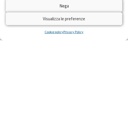
Dal 22 al 28 aprile 2024 torna sulle reti RAI
Nega
“Trenta Ore per la Vita” per raccogliere fondi
con il numero solidale 45516 per realizzare
Visualizza le preferenze
residenze gratuite per piccoli pazienti con gravi
malattie e le loro famiglie, costretti a curarsi
Cookie policy
Privacy Policy
lontano da casa.
LEGGI »
22 Aprile 2024