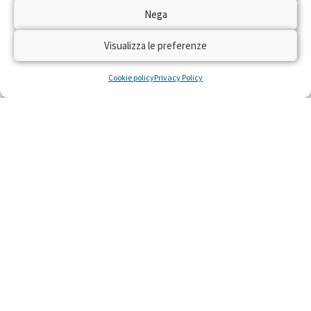
Dal 22 al 28 aprile 2024 torna sulle reti RAI
Nega
“Trenta Ore per la Vita” per raccogliere fondi
con il numero solidale 45516 per realizzare
Visualizza le preferenze
residenze gratuite per piccoli pazienti con gravi
malattie e le loro famiglie, costretti a curarsi
Cookie policy
Privacy Policy
lontano da casa.
LEGGI »
22 Aprile 2024