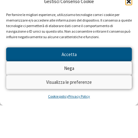
Gestisci Consenso Cookie
Campagne promosse a favore di questo progetto:
Accendi la speranza. Accendi la televisione.
Per fornire le migliori esperienze, utilizziamo tecnologie come i cookie per
(1994)
memorizzare e/o accedere alle informazioni del dispositivo. Il consenso a queste
tecnologie ci permetterà di elaborare dati come il comportamento di
navigazione o ID unici su questo sito. Non acconsentire o ritirare il consenso può
influire negativamente su alcune caratteristiche e funzioni.
Accetta
Nega
Visualizza le preferenze
Cookie policy
Privacy Policy
NEWS DAL PROGETTO