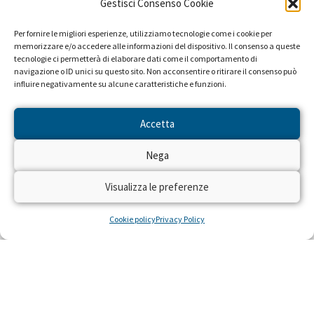
Gestisci Consenso Cookie
Campagne promosse a favore di questo progetto:
Accendi la speranza. Accendi la televisione.
Per fornire le migliori esperienze, utilizziamo tecnologie come i cookie per
(1994)
memorizzare e/o accedere alle informazioni del dispositivo. Il consenso a queste
tecnologie ci permetterà di elaborare dati come il comportamento di
navigazione o ID unici su questo sito. Non acconsentire o ritirare il consenso può
influire negativamente su alcune caratteristiche e funzioni.
Accetta
Nega
Visualizza le preferenze
Cookie policy
Privacy Policy
NEWS DAL PROGETTO