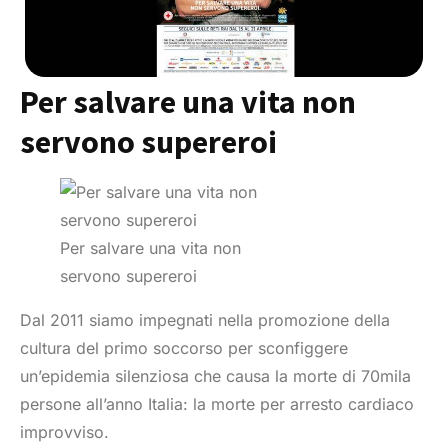
Per salvare una vita non
servono supereroi
Per salvare una vita non
servono supereroi
Dal 2011 siamo impegnati nella promozione della
cultura del primo soccorso per sconfiggere
un’epidemia silenziosa che causa la morte di 70mila
persone all’anno Italia: la morte per arresto cardiaco
improvviso.