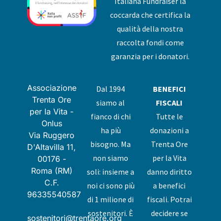
Italiana Fundraiser la
coccarda che certifica la
qualità della nostra
raccolta fondi come
garanzia per i donatori.
Associazione
Dal 1994
BENEFICI
Trenta Ore
siamo al
FISCALI
per la Vita -
fianco di chi
Tutte le
Onlus
ha più
donazioni a
Via Ruggero
bisogno. Ma
Trenta Ore
D'Altavilla 11,
non siamo
per la Vita
00176 -
Roma (RM)
soli: insieme a
danno diritto
C.F.
noi ci sono più
a benefici
96335540587
di 1 milione di
fiscali. Potrai
sostenitori. È
decidere se
sostenitori@trentaore.org