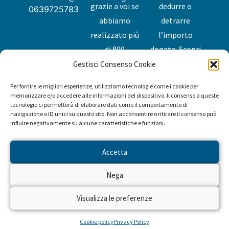
grazie a voi se
dedurre o
0639725783
abbiamo
detrarre
realizzato più
l’importo
di 800
donato.
Scopri
progetti con
di più
.
Gestisci Consenso Cookie
Privacy
oltre 60
Per fornire le migliori esperienze, utilizziamo tecnologie come i cookie per
Cookies
associazioni.
memorizzare e/o accedere alle informazioni del dispositivo. Il consenso a queste
tecnologie ci permetterà di elaborare dati come il comportamento di
Insieme,
navigazione o ID unici su questo sito. Non acconsentire o ritirare il consenso può
abbiamo
influire negativamente su alcune caratteristiche e funzioni.
cambiato la
vita di
Accetta
tantissimi
Nega
bambini e
delle loro
Visualizza le preferenze
famiglie.
Cookie policy
Privacy Policy