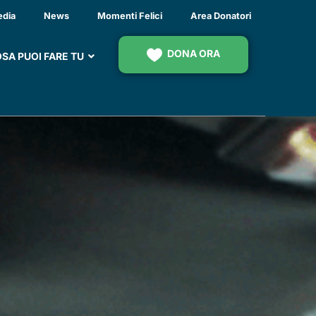
edia
News
Momenti Felici
Area Donatori
DONA ORA
SA PUOI FARE TU