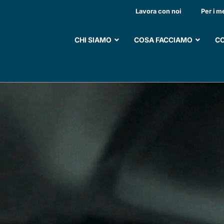
I GENITORI DI LUCA
Lavora con noi
Per i m
CHI SIAMO
COSA FACCIAMO
CO