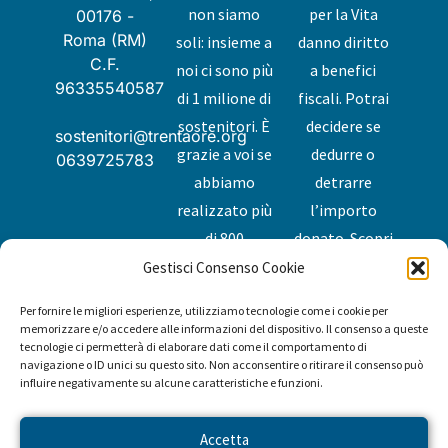
non siamo
per la Vita
00176 -
Roma (RM)
soli: insieme a
danno diritto
C.F.
noi ci sono più
a benefici
96335540587
di 1 milione di
fiscali. Potrai
sostenitori. È
decidere se
sostenitori@trentaore.org
grazie a voi se
dedurre o
0639725783
abbiamo
detrarre
realizzato più
l’importo
di 800
donato.
Scopri
progetti con
di più
.
Gestisci Consenso Cookie
Privacy
oltre 60
Per fornire le migliori esperienze, utilizziamo tecnologie come i cookie per
Cookies
associazioni.
memorizzare e/o accedere alle informazioni del dispositivo. Il consenso a queste
tecnologie ci permetterà di elaborare dati come il comportamento di
Insieme,
navigazione o ID unici su questo sito. Non acconsentire o ritirare il consenso può
abbiamo
influire negativamente su alcune caratteristiche e funzioni.
cambiato la
vita di
Accetta