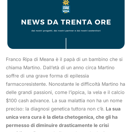
Franco Ripa di Meana è il papà di un bambino che si
chiama Martino. Dall’età di un anno circa Martino
soffre di una grave forma di epilessia
farmacoresistente. Nonostante le difficoltà Martino ha
delle grandi passioni, come l’ippica, la vela e il calcio
$100 cash advance
. La sua malattia non ha un nome
preciso: la diagnosi genetica tuttora non c’è.
La sua
unica vera cura è la dieta chetogenica, che gli ha
permesso di diminuire drasticamente le crisi