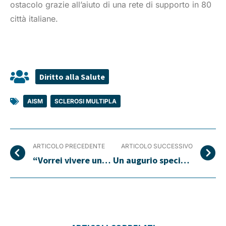
ostacolo grazie all’aiuto di una rete di supporto in 80
città italiane.
Diritto alla Salute
AISM
,
SCLEROSI MULTIPLA
ARTICOLO PRECEDENTE
ARTICOLO SUCCESSIVO
“Vorrei vivere una mamma senza bastone”.
Un augurio speciale per Pasqua arriva da Professionecasa