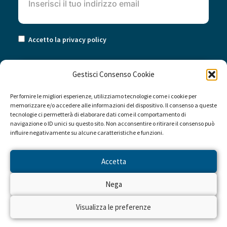
Accetto la privacy policy
Gestisci Consenso Cookie
Per fornire le migliori esperienze, utilizziamo tecnologie come i cookie per
memorizzare e/o accedere alle informazioni del dispositivo. Il consenso a queste
tecnologie ci permetterà di elaborare dati come il comportamento di
navigazione o ID unici su questo sito. Non acconsentire o ritirare il consenso può
influire negativamente su alcune caratteristiche e funzioni.
Accetta
© Copyright 2022 | Associazione Trenta Ore per la Vita
Nega
- Onlus
C.F. 96335540587
Visualizza le preferenze
Privacy
Cookies