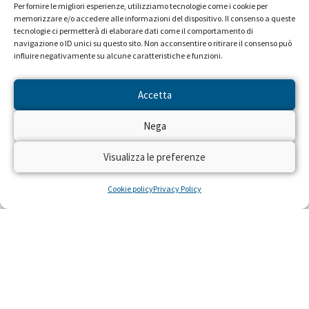
Per fornire le migliori esperienze, utilizziamo tecnologie come i cookie per
memorizzare e/o accedere alle informazioni del dispositivo. Il consenso a queste
tecnologie ci permetterà di elaborare dati come il comportamento di
navigazione o ID unici su questo sito. Non acconsentire o ritirare il consenso può
influire negativamente su alcune caratteristiche e funzioni.
LEGGI ALTRE STORIE
Accetta
Nega
Visualizza le preferenze
Cookie policy
Privacy Policy
La corsa che non ricordo
Quel giorno Franco non riuscì a raggiungere la meta: