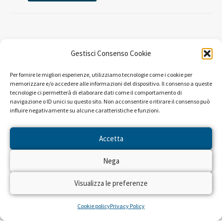
Gestisci Consenso Cookie
Per fornire le migliori esperienze, utilizziamo tecnologie come i cookie per
memorizzare e/o accedere alle informazioni del dispositivo. Il consenso a queste
tecnologie ci permetterà di elaborare dati come il comportamento di
navigazione o ID unici su questo sito. Non acconsentire o ritirare il consenso può
influire negativamente su alcune caratteristiche e funzioni.
Accetta
LEGGI ALTRE STORIE
Nega
Visualizza le preferenze
Cookie policy
Privacy Policy