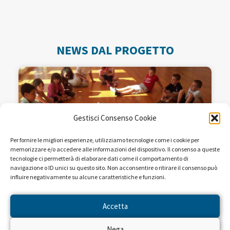
NEWS DAL PROGETTO
Gestisci Consenso Cookie
Per fornire le migliori esperienze, utilizziamo tecnologie come i cookie per
memorizzare e/o accedere alle informazioni del dispositivo. Il consenso a queste
tecnologie ci permetterà di elaborare dati come il comportamento di
navigazione o ID unici su questo sito. Non acconsentire o ritirare il consenso può
influire negativamente su alcune caratteristiche e funzioni.
Come raccontare ai bambini la
sclerosi multipla della mamma.
Accetta
Nega
Enza aveva una vita frenetica fino a quando non