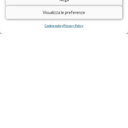
è arrivata la diagnosi di sclerosi multipla. Era
una giovane donna e una giovane mamma di
Visualizza le preferenze
Cookie policy
Privacy Policy
LEGGI »
17 Dicembre 2020
Melavì sostiene il progetto per le