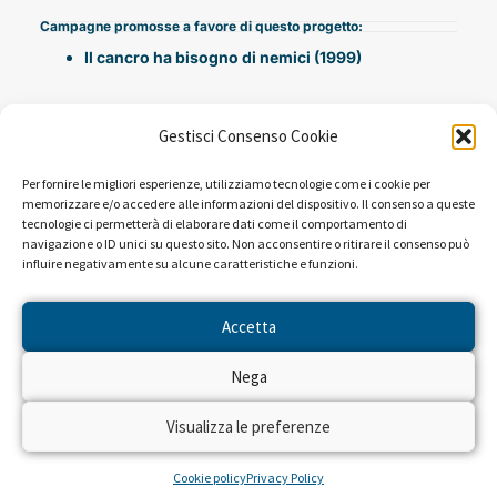
Campagne promosse a favore di questo progetto:
Il cancro ha bisogno di nemici (1999)
Gestisci Consenso Cookie
Per fornire le migliori esperienze, utilizziamo tecnologie come i cookie per
memorizzare e/o accedere alle informazioni del dispositivo. Il consenso a queste
tecnologie ci permetterà di elaborare dati come il comportamento di
navigazione o ID unici su questo sito. Non acconsentire o ritirare il consenso può
influire negativamente su alcune caratteristiche e funzioni.
NEWS DAL PROGETTO
Accetta
Sembra che non ci siano risultati per la ricerca che hai
Nega
eseguito.
Visualizza le preferenze
Cookie policy
Privacy Policy