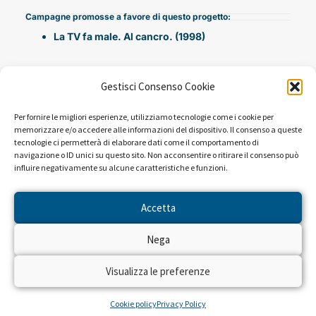
Campagne promosse a favore di questo progetto:
La TV fa male. Al cancro. (1998)
Gestisci Consenso Cookie
Per fornire le migliori esperienze, utilizziamo tecnologie come i cookie per
memorizzare e/o accedere alle informazioni del dispositivo. Il consenso a queste
tecnologie ci permetterà di elaborare dati come il comportamento di
navigazione o ID unici su questo sito. Non acconsentire o ritirare il consenso può
influire negativamente su alcune caratteristiche e funzioni.
NEWS DAL PROGETTO
Accetta
Sembra che non ci siano risultati per la ricerca che hai
Nega
eseguito.
Visualizza le preferenze
Cookie policy
Privacy Policy