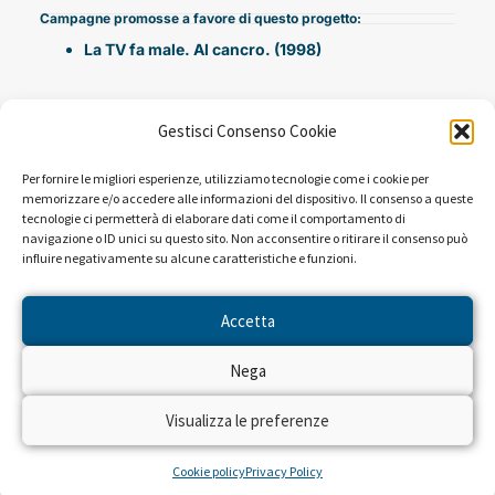
Campagne promosse a favore di questo progetto:
La TV fa male. Al cancro. (1998)
Gestisci Consenso Cookie
Per fornire le migliori esperienze, utilizziamo tecnologie come i cookie per
memorizzare e/o accedere alle informazioni del dispositivo. Il consenso a queste
tecnologie ci permetterà di elaborare dati come il comportamento di
navigazione o ID unici su questo sito. Non acconsentire o ritirare il consenso può
influire negativamente su alcune caratteristiche e funzioni.
NEWS DAL PROGETTO
Accetta
Sembra che non ci siano risultati per la ricerca che hai
Nega
eseguito.
Visualizza le preferenze
Cookie policy
Privacy Policy