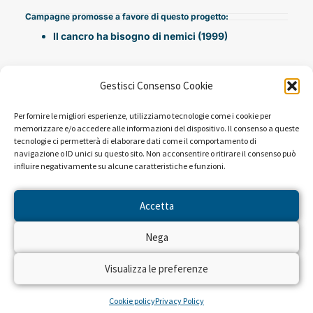
Campagne promosse a favore di questo progetto:
Il cancro ha bisogno di nemici (1999)
Gestisci Consenso Cookie
Per fornire le migliori esperienze, utilizziamo tecnologie come i cookie per
memorizzare e/o accedere alle informazioni del dispositivo. Il consenso a queste
tecnologie ci permetterà di elaborare dati come il comportamento di
navigazione o ID unici su questo sito. Non acconsentire o ritirare il consenso può
influire negativamente su alcune caratteristiche e funzioni.
NEWS DAL PROGETTO
Accetta
Sembra che non ci siano risultati per la ricerca che hai
Nega
eseguito.
Visualizza le preferenze
Cookie policy
Privacy Policy