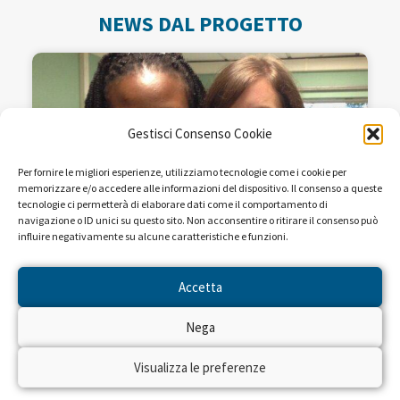
NEWS DAL PROGETTO
Gestisci Consenso Cookie
Per fornire le migliori esperienze, utilizziamo tecnologie come i cookie per
memorizzare e/o accedere alle informazioni del dispositivo. Il consenso a queste
tecnologie ci permetterà di elaborare dati come il comportamento di
navigazione o ID unici su questo sito. Non acconsentire o ritirare il consenso può
influire negativamente su alcune caratteristiche e funzioni.
“Vi racconto come nascono i
Accetta
bambini ad Haiti”
Nega
Alice ha 26 anni, è ostetrica e vive a Milano. Ma
per 4 mesi si è spostata dall’altra parte del
Visualizza le preferenze
mondo per volontariato: ha lavorato