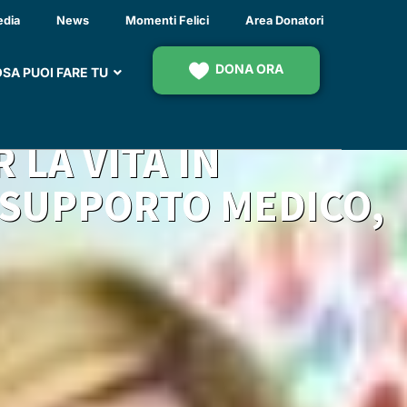
 L’OSPEDALE CIVILE,
edia
News
Momenti Felici
Area Donatori
I ONCOEMATOLOGIA
DONA ORA
SA PUOI FARE TU
ZATA GRAZIE AL
 LA VITA IN
 SUPPORTO MEDICO,