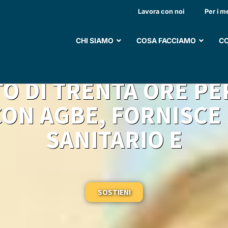
A A PESCARA, PRESSO
Lavora con noi
Per i m
EL DAY HOSPITAL D
CHI SIAMO
COSA FACCIAMO
CO
A STRUTTURA, REALIZ
 DI TRENTA ORE PER
ON AGBE, FORNISCE
SANITARIO E
SOSTIENI