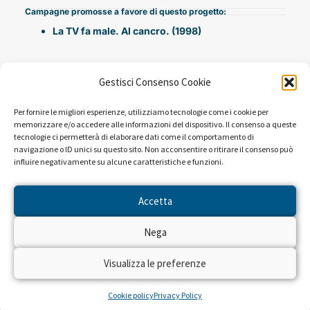
Campagne promosse a favore di questo progetto:
La TV fa male. Al cancro. (1998)
Gestisci Consenso Cookie
Per fornire le migliori esperienze, utilizziamo tecnologie come i cookie per
memorizzare e/o accedere alle informazioni del dispositivo. Il consenso a queste
tecnologie ci permetterà di elaborare dati come il comportamento di
navigazione o ID unici su questo sito. Non acconsentire o ritirare il consenso può
influire negativamente su alcune caratteristiche e funzioni.
NEWS DAL PROGETTO
Accetta
Sembra che non ci siano risultati per la ricerca che hai
Nega
eseguito.
Visualizza le preferenze
Cookie policy
Privacy Policy