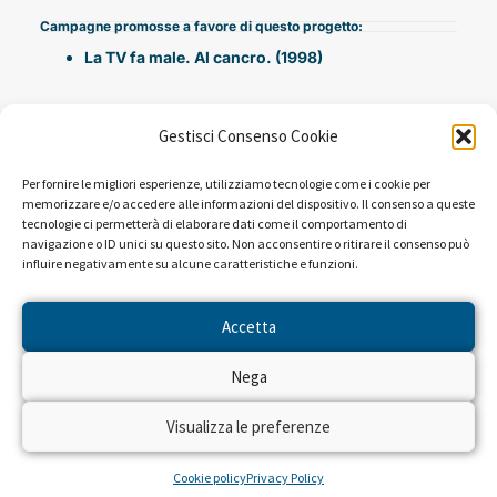
Campagne promosse a favore di questo progetto:
La TV fa male. Al cancro. (1998)
Gestisci Consenso Cookie
Per fornire le migliori esperienze, utilizziamo tecnologie come i cookie per
memorizzare e/o accedere alle informazioni del dispositivo. Il consenso a queste
tecnologie ci permetterà di elaborare dati come il comportamento di
navigazione o ID unici su questo sito. Non acconsentire o ritirare il consenso può
influire negativamente su alcune caratteristiche e funzioni.
NEWS DAL PROGETTO
Accetta
Sembra che non ci siano risultati per la ricerca che hai
Nega
eseguito.
Visualizza le preferenze
Cookie policy
Privacy Policy