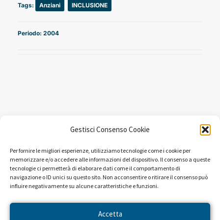
Tags:
Anziani
,
INCLUSIONE
Periodo: 2004
Gestisci Consenso Cookie
Per fornire le migliori esperienze, utilizziamo tecnologie come i cookie per
memorizzare e/o accedere alle informazioni del dispositivo. Il consenso a queste
NEWS DAL PROGETTO
tecnologie ci permetterà di elaborare dati come il comportamento di
navigazione o ID unici su questo sito. Non acconsentire o ritirare il consenso può
influire negativamente su alcune caratteristiche e funzioni.
Accetta