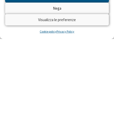
Nega
Visualizza le preferenze
Cookie policy
Privacy Policy
Salute: un’Italia divisa in due
Chi vive al sud o nelle aree interne ha più
difficoltà ad avere accesso alle cure.
Soprattutto i bambini. Non voltiamo loro le
spalle.
LEGGI »
28 Dicembre 2022