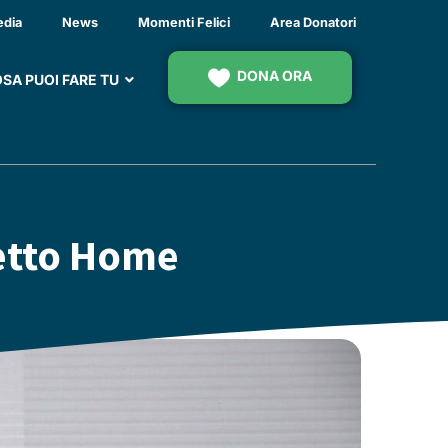
edia
News
Momenti Felici
Area Donatori
DONA ORA
SA PUOI FARE TU
getto Home