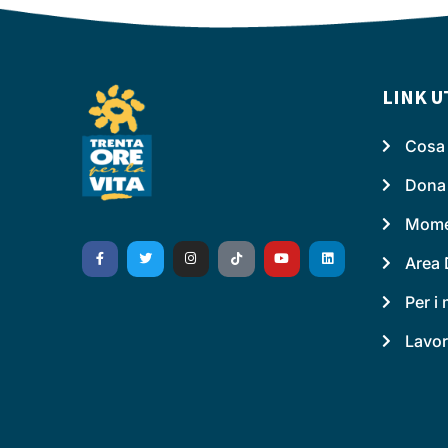
LINK U
Cosa 
Dona
Momen
Area 
Per i
Lavor