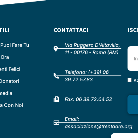
TILI
CONTATTACI
ISC
Puoi Fare Tu
Via Ruggero D'Altavilla,
11 - 00176 - Roma (RM)
 Ora
ti Felici
Telefono:
(+39) 06
39.72.57.83
Ac
Donatori
 media
Fax: 06 39.72.04.52
a Con Noi
Email:
associazione@trentaore.org