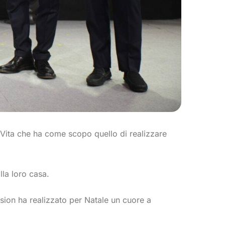
 Vita che ha come scopo quello di realizzare
lla loro casa.
sion ha realizzato per Natale un cuore a