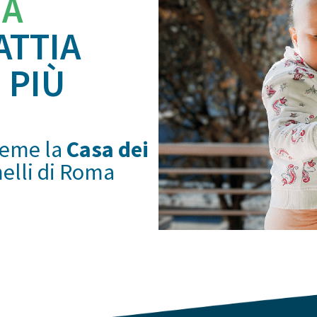
IA
ATTIA
 PIÙ
ieme la
Casa dei
melli di Roma