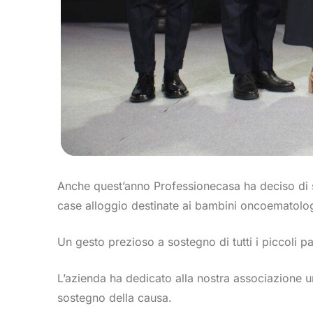
Anche quest’anno Professionecasa ha deciso di s
case alloggio destinate ai bambini oncoematolog
Un gesto prezioso a sostegno di tutti i piccoli p
L’azienda ha dedicato alla nostra associazione 
sostegno della causa.