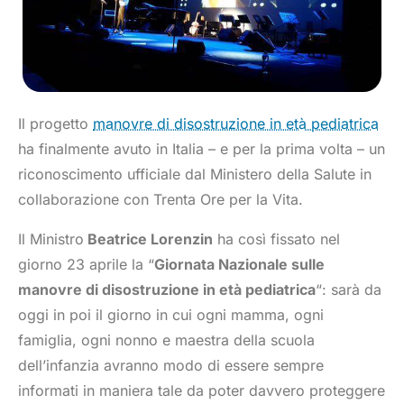
Il progetto
manovre di disostruzione in età pediatrica
ha finalmente avuto in Italia – e per la prima volta – un
riconoscimento ufficiale dal Ministero della Salute in
collaborazione con Trenta Ore per la Vita.
Il Ministro
Beatrice Lorenzin
ha così fissato nel
giorno 23 aprile la “
Giornata Nazionale sulle
manovre di disostruzione in età pediatrica
“: sarà da
oggi in poi il giorno in cui ogni mamma, ogni
famiglia, ogni nonno e maestra della scuola
dell’infanzia avranno modo di essere sempre
informati in maniera tale da poter davvero proteggere