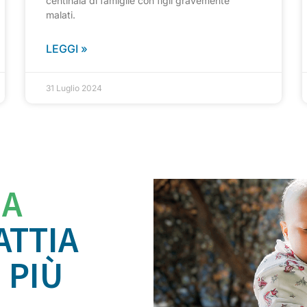
centinaia di famiglie con figli gravemente
malati.
LEGGI »
31 Luglio 2024
IA
ATTIA
 PIÙ