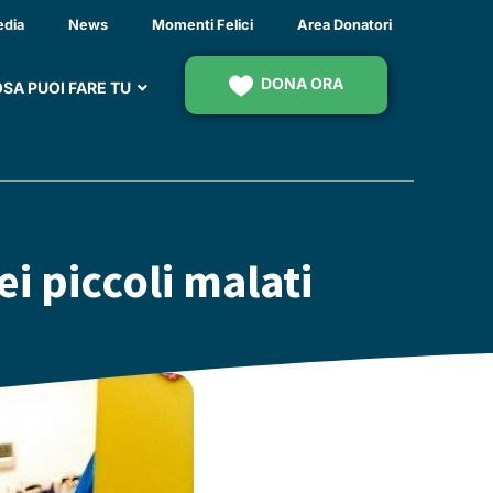
edia
News
Momenti Felici
Area Donatori
DONA ORA
SA PUOI FARE TU
i piccoli malati