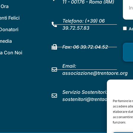
11 - 00176 - Roma (RM)
 Ora
ti Felici
Telefono:
(+39) 06
39.72.57.83
Ac
Donatori
 media
Fax: 06 39.72.04.52
a Con Noi
Email:
associazione@trentaore.org
Servizio Sostenitori:
sostenitori@trentaore.org
Per fornire l
accedere alle
elaborare dat
acconsentire 
funzioni.