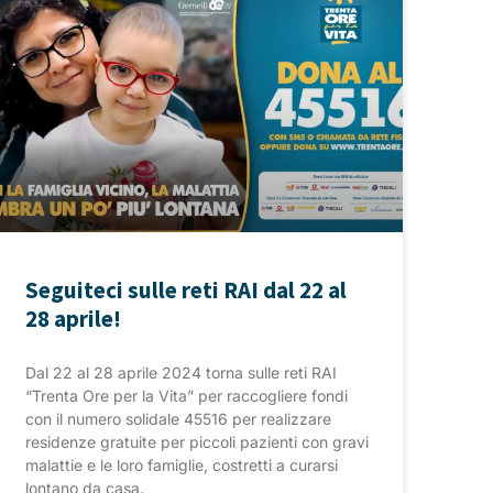
Seguiteci sulle reti RAI dal 22 al
28 aprile!
Dal 22 al 28 aprile 2024 torna sulle reti RAI
“Trenta Ore per la Vita” per raccogliere fondi
con il numero solidale 45516 per realizzare
residenze gratuite per piccoli pazienti con gravi
malattie e le loro famiglie, costretti a curarsi
lontano da casa.