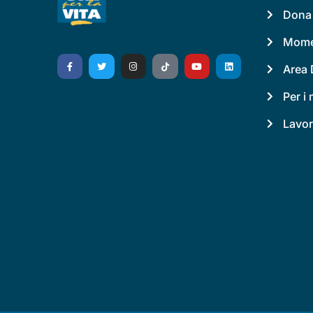
Dona
Momen
Area 
Per i
Lavor