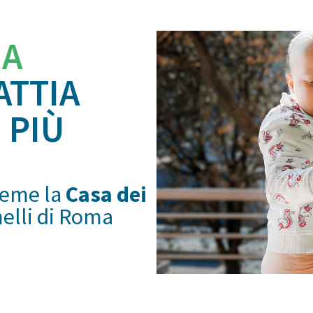
IA
ATTIA
 PIÙ
ieme la
Casa dei
melli di Roma