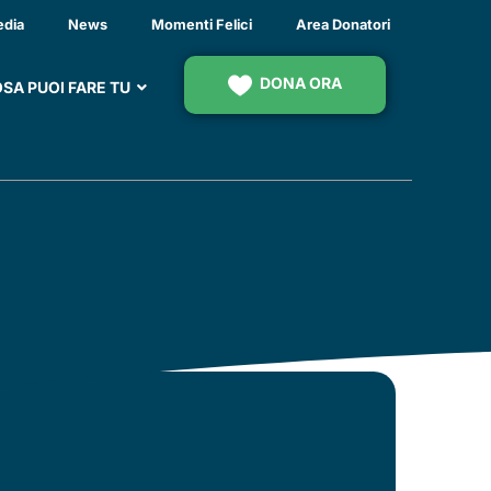
edia
News
Momenti Felici
Area Donatori
DONA ORA
SA PUOI FARE TU