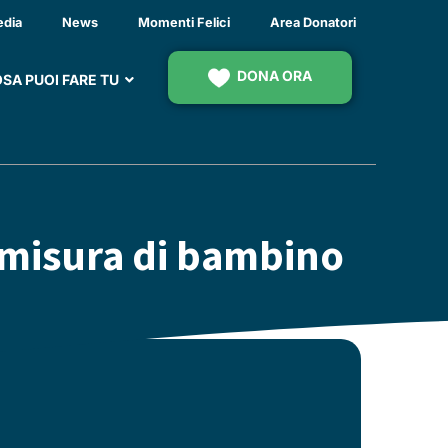
edia
News
Momenti Felici
Area Donatori
DONA ORA
SA PUOI FARE TU
a misura di bambino