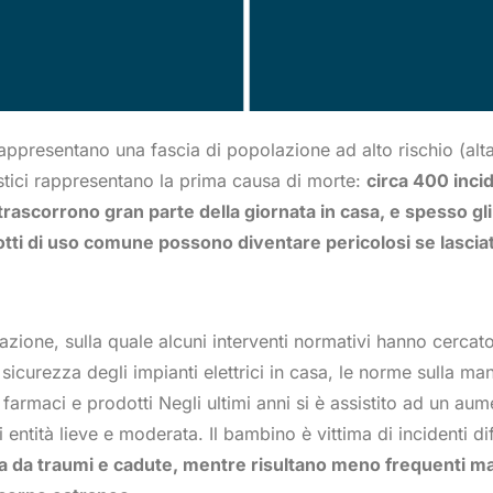
rappresentano una fascia di popolazione ad alto rischio (alta
estici rappresentano la prima causa di morte:
circa 400 incid
trascorrono gran parte della giornata in casa, e spesso gli
tti di uso comune possono diventare pericolosi se lasciati
tazione, sulla quale alcuni interventi normativi hanno cerca
 sicurezza degli impianti elettrici in casa, le norme sulla m
farmaci e prodotti Negli ultimi anni si è assistito ad un au
di entità lieve e moderata. Il bambino è vittima di incidenti di
uita da traumi e cadute, mentre risultano meno frequenti m