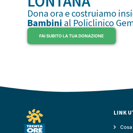
LONTANA
Dona ora e costruiamo ins
Bambini
al Policlinico Ge
FAI SUBITO LA TUA DONAZIONE
LINK U
Cosa 