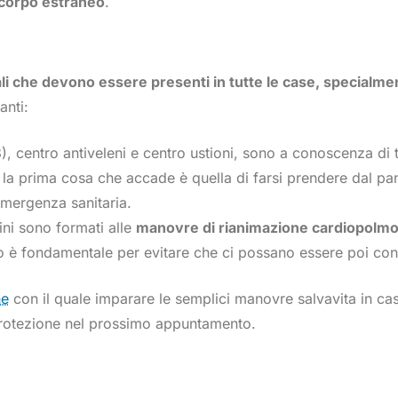
 corpo estraneo
.
ali che devono essere presenti in tutte le case, specialme
anti:
.1.3), centro antiveleni e centro ustioni, sono a conoscenza di
e, la prima cosa che accade è quella di farsi prendere dal p
emergenza sanitaria.
ini sono formati alle
manovre di rianimazione cardiopolmo
o è fondamentale per evitare che ci possano essere poi co
ne
con il quale imparare le semplici manovre salvavita in c
 protezione nel prossimo appuntamento.