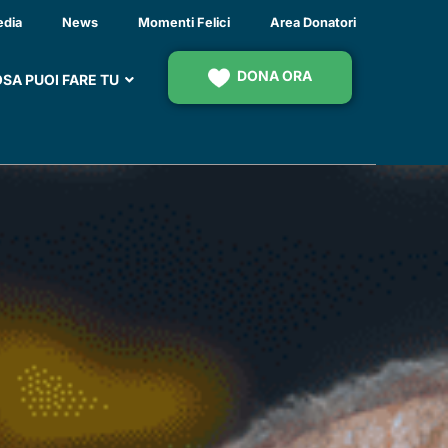
 SEMBRA UN PO’ PIÙ
edia
News
Momenti Felici
Area Donatori
DONA ORA
SA PUOI FARE TU