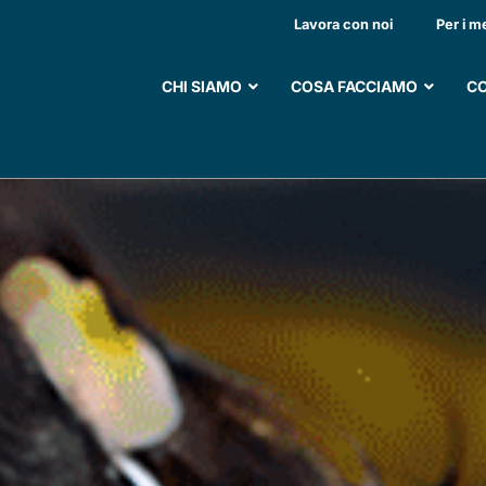
ICINO, LA MALATTIA
Lavora con noi
Per i m
LONTANA
CHI SIAMO
COSA FACCIAMO
CO
2024