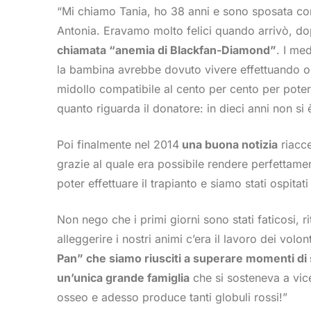
“Mi chiamo Tania, ho 38 anni e sono sposata con
Antonia. Eravamo molto felici quando arrivò, dopo 
chiamata “anemia di Blackfan-Diamond”
. I me
la bambina avrebbe dovuto vivere effettuando og
midollo compatibile al cento per cento per poter 
quanto riguarda il donatore: in dieci anni non si 
Poi finalmente nel 2014
una buona notizia
riacce
grazie al quale era possibile rendere perfettamen
poter effettuare il trapianto e siamo stati ospita
Non nego che i primi giorni sono stati faticosi, 
alleggerire i nostri animi c’era il lavoro dei volo
Pan” che siamo riusciti a superare momenti di 
un’unica grande famiglia
che si sosteneva a vice
osseo e adesso produce tanti globuli rossi!”