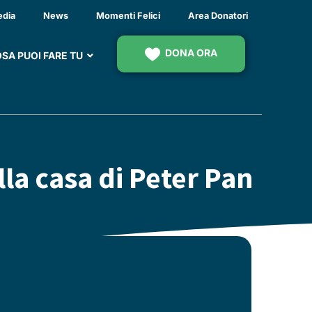
edia
News
Momenti Felici
Area Donatori
DONA ORA
SA PUOI FARE TU
la casa di Peter Pan