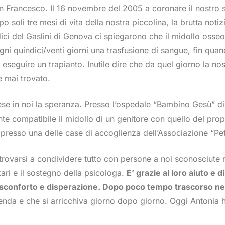
 Francesco. Il 16 novembre del 2005 a coronare il nostro so
soli tre mesi di vita della nostra piccolina, la brutta notiz
dici del Gaslini di Genova ci spiegarono che il midollo osse
ni quindici/venti giorni una trasfusione di sangue, fin qua
eseguire un trapianto. Inutile dire che da quel giorno la no
è mai trovato.
se in noi la speranza. Presso l’ospedale “Bambino Gesù” d
te compatibile il midollo di un genitore con quello del propr
ti presso una delle case di accoglienza dell’Associazione “Pe
ritrovarsi a condividere tutto con persone a noi sconosciute
ntari e il sostegno della psicologa.
E’ grazie al loro aiuto e d
sconforto e disperazione. Dopo poco tempo trascorso nell
nda e che si arricchiva giorno dopo giorno. Oggi Antonia ha