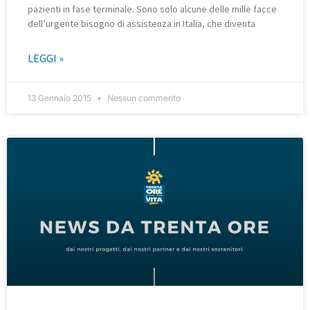
pazienti in fase terminale. Sono solo alcune delle mille facce
dell’urgente bisogno di assistenza in Italia, che diventa
LEGGI »
13 Gennaio 2015
Nessun commento