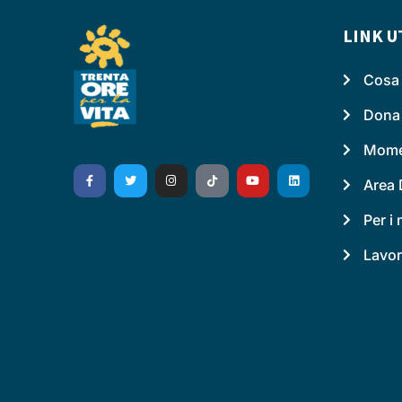
LINK U
Cosa 
Dona
Momen
Area 
Per i
Lavor