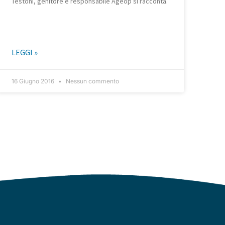
Testoni, genitore e responsabile Ageop si racconta.
LEGGI »
16 Giugno 2016
Nessun commento