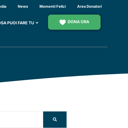
edia
News
Momenti Felici
Area Donatori
DONA ORA
SA PUOI FARE TU