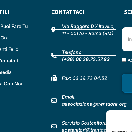
TILI
CONTATTACI
ISC
Puoi Fare Tu
Via Ruggero D'Altavilla,
11 - 00176 - Roma (RM)
 Ora
ti Felici
Telefono:
(+39) 06 39.72.57.83
Ac
Donatori
 media
Fax: 06 39.72.04.52
a Con Noi
Email:
associazione@trentaore.org
Servizio Sostenitori:
sostenitori@trentaore.org
Per fornire l