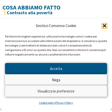
COSA ABBIAMO FATTO
Contrasto alla povertà
I progetti di cooperazione allo sviluppo del VIS, sostenuti da
Gestisci Consenso Cookie
Trenta Ore per la Vita, sono stati quasi esclusivamente di tipo
educativo, basati sul
recupero dei ragazzi di strada
,
Per fornire le migliori esperienze, utilizziamo tecnologie come i cookie per
alfabetizzazione, difesa dei diritti umani e promozione della
memorizzare e/o accedere alle informazioni del dispositivo. Il consenso a queste
tecnologie ci permetterà di elaborare dati come il comportamento di
donna, formazione professionale e avviamento al lavoro dei
navigazione o ID unici su questo sito. Non acconsentire o ritirare il consenso può
giovani più poveri ed emarginati. Nel 2010 Trenta Ore per la
influire negativamente su alcune caratteristiche e funzioni.
Vita ha sostenuto “Maison Gahinja”, progetto del “VIS –
Accetta
Volontariato Internazionale per lo Sviluppo” riguardante
l’intervento educativo e psico-sociale per la riduzione e la
Nega
prevenzione del fenomeno “ragazzi di strada” nella città di
Goma. La “Maison Gahinja” è una filiale del Centro Giovanile
Visualizza le preferenze
“Don Bosco Ngangi”, che serve da centro di prima accoglienza
Cookie policy
Privacy Policy
per i bambini appena arrivati dalla strada