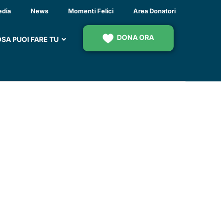
ATIVE PER LA
edia
News
Momenti Felici
Area Donatori
TÀ ALLOGGIO
DONA ORA
SA PUOI FARE TU