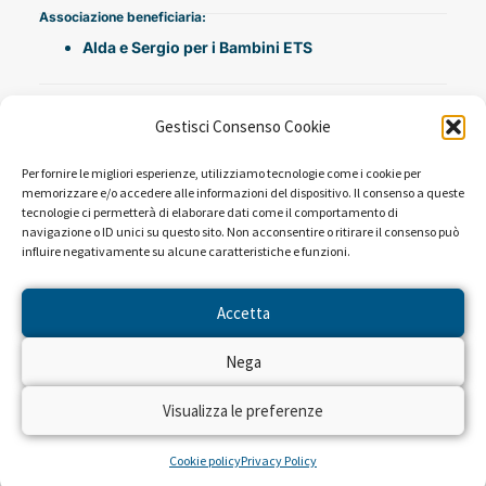
Associazione beneficiaria:
Alda e Sergio per i Bambini ETS
Gestisci Consenso Cookie
Per fornire le migliori esperienze, utilizziamo tecnologie come i cookie per
memorizzare e/o accedere alle informazioni del dispositivo. Il consenso a queste
tecnologie ci permetterà di elaborare dati come il comportamento di
navigazione o ID unici su questo sito. Non acconsentire o ritirare il consenso può
influire negativamente su alcune caratteristiche e funzioni.
NEWS DAL PROGETTO
Accetta
Sembra che non ci siano risultati per la ricerca che hai
Nega
eseguito.
Visualizza le preferenze
Cookie policy
Privacy Policy