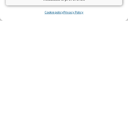
Sembra che non ci siano risultati per la ricerca che hai
eseguito.
Cookie policy
Privacy Policy