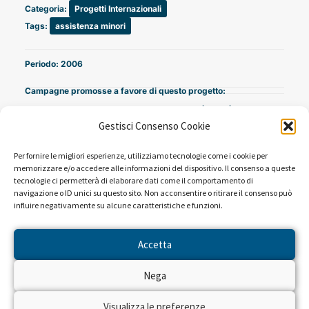
Categoria:
Progetti Internazionali
Tags:
assistenza minori
Periodo: 2006
Campagne promosse a favore di questo progetto:
Fai il grande, salva un bambino (2006)
Gestisci Consenso Cookie
Per fornire le migliori esperienze, utilizziamo tecnologie come i cookie per
memorizzare e/o accedere alle informazioni del dispositivo. Il consenso a queste
tecnologie ci permetterà di elaborare dati come il comportamento di
navigazione o ID unici su questo sito. Non acconsentire o ritirare il consenso può
influire negativamente su alcune caratteristiche e funzioni.
Accetta
NEWS DAL PROGETTO
Nega
Visualizza le preferenze