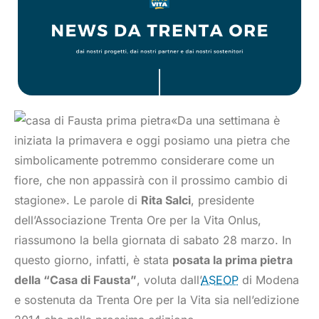
«Da una settimana è
iniziata la primavera e oggi posiamo una pietra che
simbolicamente potremmo considerare come un
fiore, che non appassirà con il prossimo cambio di
stagione». Le parole di
Rita Salci
, presidente
dell’Associazione Trenta Ore per la Vita Onlus,
riassumono la bella giornata di sabato 28 marzo. In
questo giorno, infatti, è stata
posata la prima pietra
della “Casa di Fausta”
, voluta dall’
ASEOP
di Modena
e sostenuta da Trenta Ore per la Vita sia nell’edizione