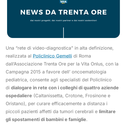
Una “rete di video-diagnostica” in alta definizione,
realizzata al
Policlinico Gemelli
di Roma
dall’Associazione Trenta Ore per la Vita Onlus, con la
Campagna 2015 a favore dell’ oncoematologia
pediatrica, consente agli specialisti del Policlinico
di
dialogare in rete con i colleghi di quattro aziende
ospedaliere
(Caltanissetta, Crotone, Frosinone e
Oristano), per curare efficacemente a distanza i
piccoli pazienti affetti da tumori cerebrali e
limitare
gli spostamenti di bambini e famiglie
.