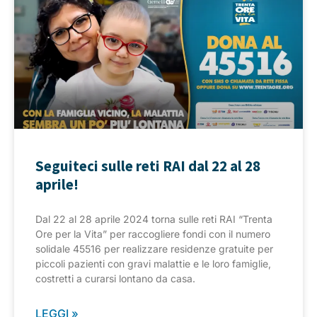
Seguiteci sulle reti RAI dal 22 al 28
aprile!
Dal 22 al 28 aprile 2024 torna sulle reti RAI “Trenta
Ore per la Vita” per raccogliere fondi con il numero
solidale 45516 per realizzare residenze gratuite per
piccoli pazienti con gravi malattie e le loro famiglie,
costretti a curarsi lontano da casa.
LEGGI »